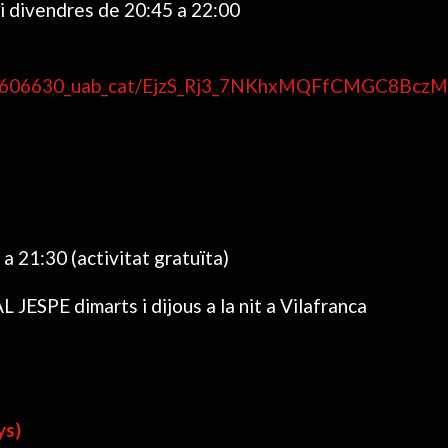
 i divendres de 20:45 a 22:00
nal/1606630_uab_cat/EjzS_Rj3_7NKhxMQFfCMGC8Bc
a 21:30 (activitat gratuïta)
 JESPE dimarts i dijous a la nit a Vilafranca
ys)