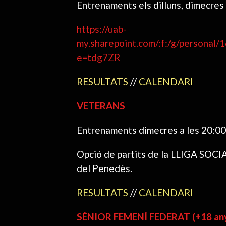
Entrenaments els dilluns, dimecres
https://uab-
my.sharepoint.com/:f:/g/perso
e=tdg7ZR
RESULTATS
//
CALENDARI
VETERANS
Entrenaments dimecres a les 20:00 
Opció de partits de la LLIGA SOCIAL
del Penedès.
RESULTATS
//
CALENDARI
SÈNIOR FEMENÍ FEDERAT (+18 an