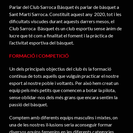
Parlar del Club Sarroca Bàsquet és parlar de bàsquet a
Sant Martí Sarroca. Constituït aquest any 2020, tot i les
dificultats viscudes durant aquests darrers mesos, el
Club Sarroca Bàsquet és un club esportiu sense ànim de
lucre que té com a finalitat el foment i la pràctica de
l’activitat esportiva del bàsquet.
FORMACIÓ I COMPETICIÓ
Un dels principals objectius del club és la formació
continua de tots aquells que vulguin practicar el nostre
esport al nostre poble i voltants. Per això hem creat un
equip pels més petits que comencen a botar la pilota,
sense oblidar-nos dels més grans que encara sentim la
passió del bàsquet.
Comptem amb diferents equips masculins i mixtes, on
una de les nostres il·lusions seria aconseguir formar
diversos equips femenins en les diferents categories.