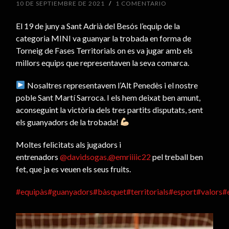
10 DE SEPTIEMBRE DE 2021
/
1 COMENTARIO
El 19 de juny a Sant Adrià del Besós l’equip de la
categoria MINI va guanyar la trobada en forma de
Torneig de Fases Territorials on es va jugar amb els
millors equips que representaven la seva comarca.
Nosaltres representavem l’Alt Penedès i el nostre
poble Sant Martí Sarroca. I els hem deixat ben amunt,
aconseguint la victòria dels tres partits disputats, sent
els guanyadors de la trobada!
Moltes felicitats als jugadors i
entrenadors
@davidsogas
,@emriiiic22
pel treball ben
fet, que ja es veuen els seus fruits.
#equipàs
#guanyadors
#bàsquet
#territorials
#esport
#valors
#