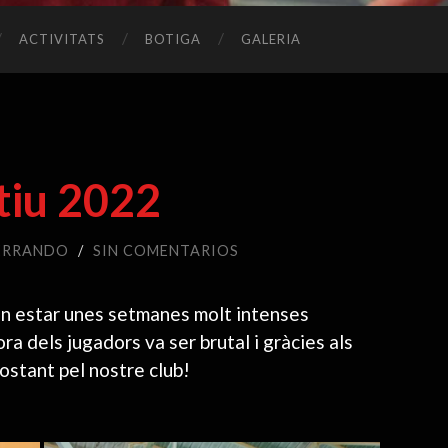
ACTIVITATS
BOTIGA
GALERIA
stiu 2022
ERRANDO
/
SIN COMENTARIOS
van estar unes setmanes molt intenses
ora dels jugadors va ser brutal i gràcies als
postant pel nostre club!